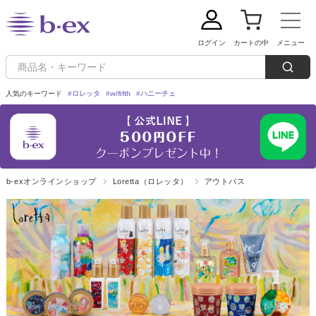
ログイン
カートの中
メニュー
人気のキーワード
#ロレッタ
#w/fifth
#ハニーチェ
新規会員登録
ご利用ガイド
b-exオンラインショップ
Loretta（ロレッタ）
アウトバス
定期購入：毎回5%OFFでお買い求めいただけます！
ブランドから探す
Loretta(ロレッタ)
カテゴリーから探す
シャンプー
w/fifth(ウィズフィフス)
トリートメント
条件から探す