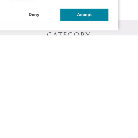
Deny
Accept
CATEGORY
シャンプー
トリートメント
ヘアマスク
スタイリング剤
頭皮クレンジング
お試しセット
ITEM
在庫限り
公式サイト限定
送料無料
定期便