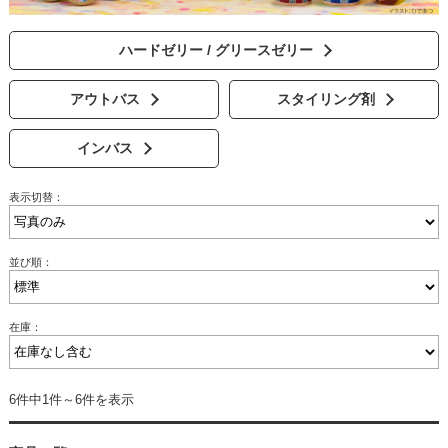
残りわずか
ヘアマスク
ピュアナチュラルボタニカル
ヘアミルク
送料無料
ハードゼリー / グリースゼリー
ヘアオイル
定期便
ハニーチェ
お試しパック
クーポン
アウトバス
スタイリング剤
セット商品
Deep Layer(ディープレイヤー)
詰め替え
インバス
オルキデ
表示切替：
クレイエステ
並び順：
スロウ
在庫：
6件中1件～6件を表示