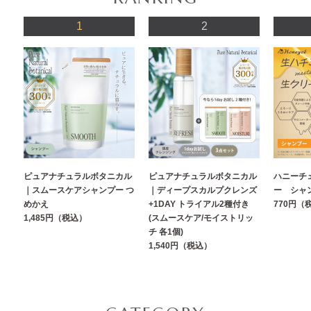
1
2
ピュアナチュラルボタニカル
ピュアナチュラルボタニカル
ハニーチ
｜スムースケアシャンプー つ
｜ディープスカルプクレンズ
ー シャ
めかえ
+1DAY トライアル2種付き
770円（
1,485円（税込）
(スムースケア/モイストリッ
チ 各1個)
1,540円（税込）