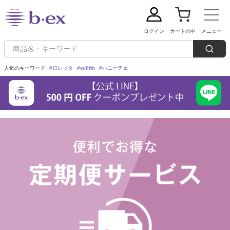
ログイン
カートの中
メニュー
人気のキーワード
#ロレッタ
#w/fifth
#ハニーチェ
新規会員登録
ご利用ガイド
定期購入：毎回5%OFFでお買い求めいただけます！
ブランドから探す
Loretta(ロレッタ)
カテゴリーから探す
シャンプー
w/fifth(ウィズフィフス)
トリートメント
条件から探す