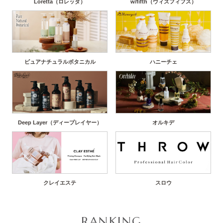
Loretta（ロレッタ）
w/fifth（ウィズフィフス）
ピュアナチュラルボタニカル
ハニーチェ
Deep Layer（ディープレイヤー）
オルキデ
クレイエステ
スロウ
RANKING