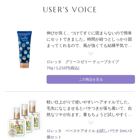
USER'S VOICE
伸びが良く、つけてすぐに固まらないので簡単
にセットできました。時間が経つとしっかり固
まってくれるので、風が強くても結構平気で
す。コンパクトなので旅行に持って行く用にし
て、家では大きいサイズを再度購入しようかな
ロレッタ グリースゼリー チューブタイプ
と思います。あと香りがいい！
70g / 1,210円(税込)
この商品を見る
軽い仕上がりで使いやすいヘアオイルでした。
毛先になじませるとパサつきが落ち着いて、自
然なツヤが出ます。量もちょうど試しやすく、
購入前に使用感を確認できて良かったです。
ロレッタ ベースケアオイル お試しパウチ 2mL×3
個セット