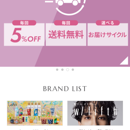
残りわずか
ヘアマスク
ピュアナチュラルボタニカル
頭皮クレンジング
クーポン
お試しセット
送料無料
ハニーチェ
セット品
定期便
スタイリング剤
Deep Layer(ディープレイヤー)
オルキデ
クレイエステ
スロウ
BRAND LIST