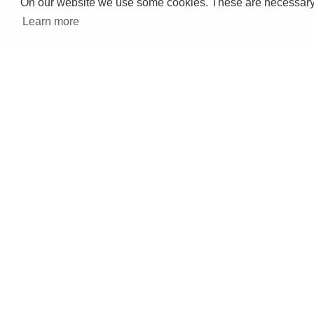
On our website we use some cookies. These are necessary fo
Learn more
シャンプー
トリートメント
在庫限り