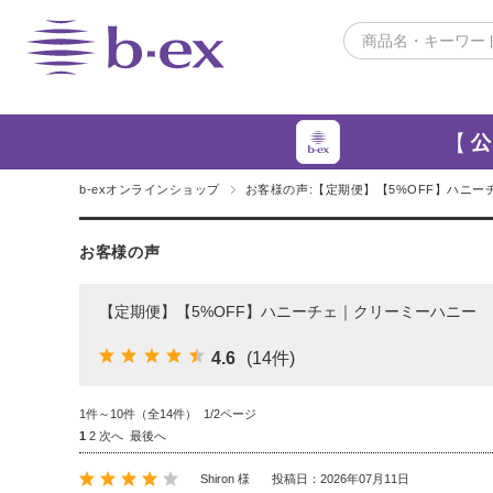
b-exオンラインショップ
お客様の声:【定期便】【5%OFF】ハニ
お客様の声
【定期便】【5%OFF】ハニーチェ｜クリーミーハニー 
4.6
(14件)
1件～10件（全14件） 1/2ページ
1
2
次へ
最後へ
Shiron 様
投稿日：2026年07月11日