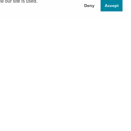
 our site is used.
Deny
Accept
頭皮クレンジング
お試しセット
クーポン