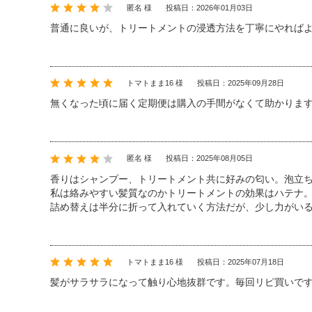
匿名 様
投稿日：2026年01月03日
普通に良いが、トリートメントの浸透方法を丁寧にやれば
トマトまま16 様
投稿日：2025年09月28日
無くなった頃に届く定期便は購入の手間がなくて助かりま
匿名 様
投稿日：2025年08月05日
香りはシャンプー、トリートメント共に好みの匂い。泡立
私は絡みやすい髪質なのかトリートメントの効果はハテナ
詰め替えは半分に折って入れていく方法だが、少し力がい
トマトまま16 様
投稿日：2025年07月18日
髪がサラサラになって触り心地抜群です。毎回リピ買いで