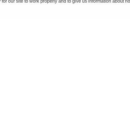
r our site to work properly and to give us information about how
CATEGORY
ヘアマスク
スタイリング剤
ITEM
公式サイト限定
送料無料
定期便