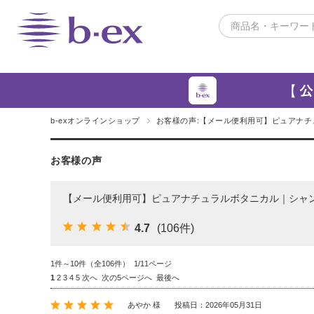
b-exオンラインショップ
お客様の声:【メール便利用可】ピュアナチュ
お客様の声
【メール便利用可】ピュアナチュラルボタニカル｜シャンプー
4.7
(106件)
1件～10件（全106件） 1/11ページ
1
2
3
4
5
次へ
次の5ページへ
最後へ
あやか 様
投稿日：2026年05月31日