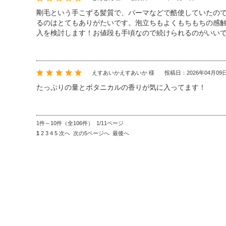
剛毛という手こずる髪質で、パーマなどで酷使していたの
るのはとてもありがたいです。泡立ちもよくもちもちの感
入を検討します！お値段も手頃なので続けられるのがいい
えすあいかえすあいか 様
投稿日：2026年04月09
たっぷりの量とボタニカルの香りが気に入ってます！
1件～10件（全106件） 1/11ページ
1
2
3
4
5
次へ
次の5ページへ
最後へ