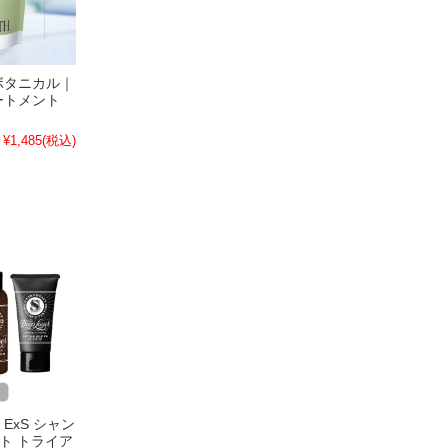
ボタニカル｜
ートメント
¥1,485
(税込)
ExS シャン
ト トライア