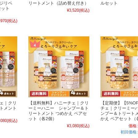
ジリペ
リートメント（詰め替え付き）
ルセット
セット
¥3,520
(税込)
,970
(税込)
ェ｜クリ
【送料無料】ハニーチェ｜クリ
【定期便】【5%O
トメント
ーミーハニー シャンプー＆ト
チェ｜クリーミー
リートメント つめかえ ペアセ
ンプー＆トリートメ
ット（各2個）
かえ ペアセット（
,080
(税込)
¥3,080
(税込)
価格:
初回価格: