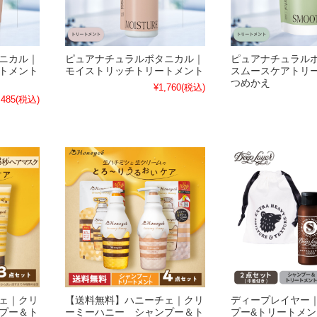
ニカル｜
ピュアナチュラルボタニカル｜
ピュアナチュラル
トメント
モイストリッチトリートメント
スムースケアトリ
つめかえ
¥1,760
(税込)
,485
(税込)
ェ｜クリ
【送料無料】ハニーチェ｜クリ
ディープレイヤー｜
プー＆ト
ーミーハニー シャンプー＆ト
プー&トリートメン