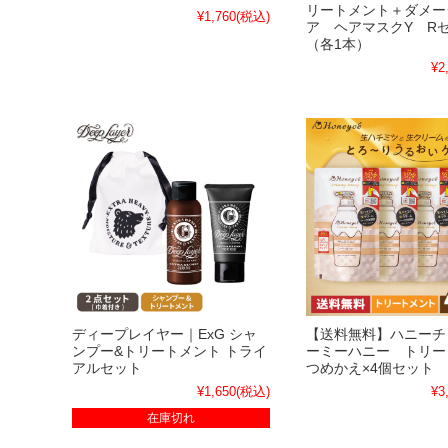
リートメント＋ダメー
¥1,760
(税込)
ア ヘアマスクY R
（各1本）
¥2
ディープレイヤー｜ExG シャ
【送料無料】ハニーチ
ンプー&トリートメント トライ
ーミーハニー トリー
アルセット
つめかえ×4個セット
¥1,650
(税込)
¥3
在庫切れ