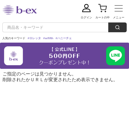
ログイン
カートの中
メニュー
人気のキーワード
#ロレッタ
#w/fifth
#ハニーチェ
新規会員登録
ご利用ガイド
ご指定のページは見つかりません。
削除されたかＵＲＬが変更されたため表示できません。
定期購入：毎回5%OFFでお買い求めいただけます！
ブランドから探す
Loretta(ロレッタ)
カテゴリーから探す
シャンプー
w/fifth(ウィズフィフス)
トリートメント
条件から探す