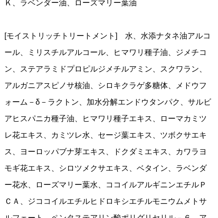
Ｋ、ラベンダー油、ローズマリー葉油
[モイストリッチトリートメント] 水、水添ナタネ油アルコ
ール、ミリスチルアルコール、ヒマワリ種子油、ジメチコ
ン、ステアラミドプロピルジメチルアミン、スクワラン、
アルガニアスピノサ核油、シロキクラゲ多糖体、メドウフ
ォーム－δ－ラクトン、加水分解エンドウタンパク、サルビ
アヒスパニカ種子油、ヒマワリ種子エキス、ローマカミツ
レ花エキス、カミツレ水、セージ葉エキス、ツボクサエキ
ス、ヨーロッパブナ芽エキス、ドクダミエキス、カワラヨ
モギ花エキス、シロツメクサエキス、ベタイン、ラベンダ
ー花水、ローズマリー葉水、ココイルアルギニンエチルＰ
ＣＡ、ジココイルエチルヒドロキシエチルモニウムメトサ
ルフェート、ペンタステアリン酸ポリグリセリル－６、ア