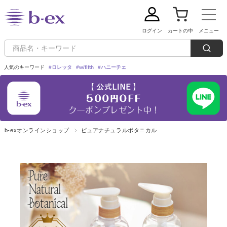
ログイン
カートの中
メニュー
人気のキーワード
#ロレッタ
#w/fifth
#ハニーチェ
新規会員登録
ご利用ガイド
b-exオンラインショップ
ピュアナチュラルボタニカル
定期購入：毎回5%OFFでお買い求めいただけます！
ブランドから探す
Loretta(ロレッタ)
カテゴリーから探す
シャンプー
w/fifth(ウィズフィフス)
トリートメント
条件から探す