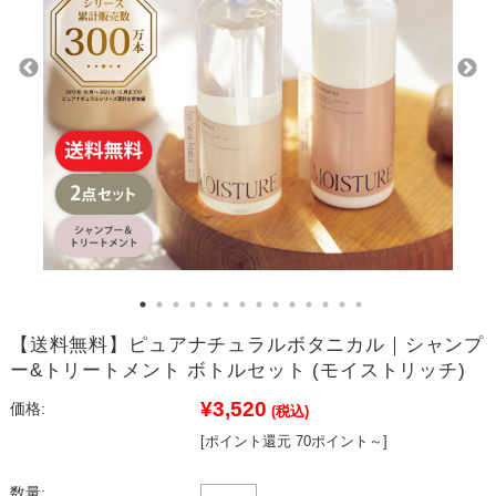
残りわずか
ヘアマスク
ピュアナチュラルボタニカル
ヘアミルク
送料無料
ヘアオイル
定期便
ハニーチェ
お試しパック
クーポン
セット商品
Deep Layer(ディープレイヤー)
詰め替え
オルキデ
クレイエステ
スロウ
【送料無料】ピュアナチュラルボタニカル｜シャンプ
ー&トリートメント ボトルセット (モイストリッチ)
¥3,520
価格:
(税込)
[ポイント還元 70ポイント～]
数量: