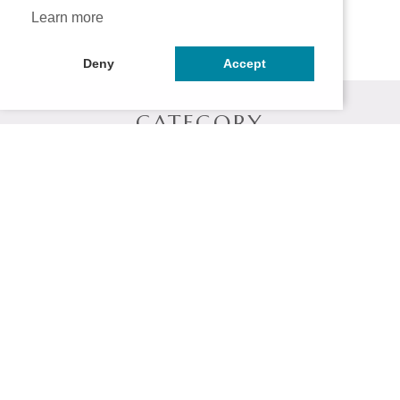
Learn more
Deny
Accept
CATEGORY
シャンプー
トリートメント
ヘアマスク
スタイリング剤
頭皮クレンジング
お試しセット
ITEM
在庫限り
公式サイト限定