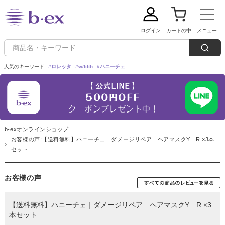
ログイン
カートの中
メニュー
人気のキーワード
#ロレッタ
#w/fifth
#ハニーチェ
新規会員登録
ご利用ガイド
b-exオンラインショップ
お客様の声:【送料無料】ハニーチェ｜ダメージリペア ヘアマスクY R ×3本
定期購入：毎回5%OFFでお買い求めいただけます！
セット
ブランドから探す
お客様の声
Loretta(ロレッタ)
カテゴリーから探す
【送料無料】ハニーチェ｜ダメージリペア ヘアマスクY R ×3
本セット
シャンプー
w/fifth(ウィズフィフス)
トリートメント
条件から探す