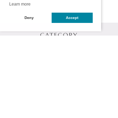
Learn more
Deny
Accept
CATEGORY
シャンプー
トリートメント
ヘアマスク
スタイリング剤
頭皮クレンジング
お試しセット
ITEM
在庫限り
公式サイト限定