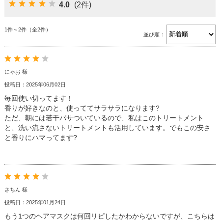
4.0
(2件)
残りわずか
ヘアマスク
ピュアナチュラルボタニカル
ヘアミルク
送料無料
1件～2件（全2件）
並び順：
ヘアオイル
定期便
ハニーチェ
お試しパック
クーポン
セット商品
Deep Layer(ディープレイヤー)
詰め替え
にゃお 様
投稿日：2025年06月02日
オルキデ
毎回使い切ってます！
香りが好きなのと、使っててサラサラになります?
クレイエステ
ただ、朝には若干パサついているので、私はこのトリートメント
と、洗い流さないトリートメントも活用しています。でもこの安さ
スロウ
と香りにハマってます?
さちん 様
投稿日：2025年01月24日
もう1つのヘアマスクは何回リピしたかわからないですが、こちらは